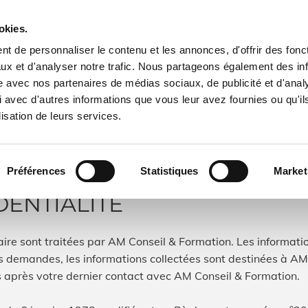
contact@amconseilformat

okies.
t de personnaliser le contenu et les annonces, d'offrir des fonct
ux et d'analyser notre trafic. Nous partageons également des in
Accueil
Formation
Conseil
ON
site avec nos partenaires de médias sociaux, de publicité et d'anal
 avec d'autres informations que vous leur avez fournies ou qu'il
lisation de leurs services.
Préférences
Statistiques
Market
DENTIALITÉ
re sont traitées par AM Conseil & Formation. Les information
os demandes, les informations collectées sont destinées à AM
après votre dernier contact avec AM Conseil & Formation.