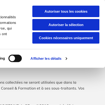
ion.fr
02 98 61 92 43
|
06 30 69 30 20


Autoriser tous les cookies
ionnalités
formations
Autoriser la sélection
Transaction
Collaborations
Contact
yse, qui
s ont
Cookies nécessaires uniquement
ing
Afficher les détails
s collectées ne seront utilisées que dans la
 Conseil & Formation et à ses sous-traitants. Vos