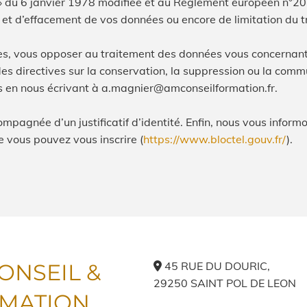
s » du 6 janvier 1978 modifiée et au Règlement européen n°2
ité et d’effacement de vos données ou encore de limitation du 
s, vous opposer au traitement des données vous concernant.
 des directives sur la conservation, la suppression ou la co
ts en nous écrivant à a.magnier@amconseilformation.fr.
pagnée d’un justificatif d’identité. Enfin, nous vous informon
e vous pouvez vous inscrire (
https://www.bloctel.gouv.fr/
).
ONSEIL &
45 RUE DU DOURIC,

29250 SAINT POL DE LEON
MATION