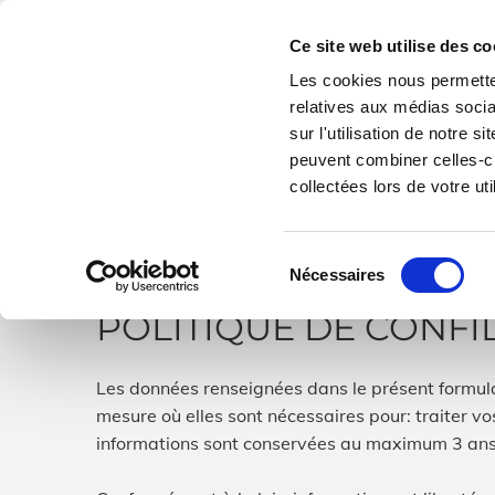
Accéder au contenu
Ce site web utilise des co
Les cookies nous permetten
AM
relatives aux médias socia
CONSEIL & FORMATI
sur l'utilisation de notre 
peuvent combiner celles-ci
collectées lors de votre uti
Sélection
Nécessaires
du
consentement
POLITIQUE DE CONFI
Les données renseignées dans le présent formulai
mesure où elles sont nécessaires pour: traiter v
informations sont conservées au maximum 3 ans 